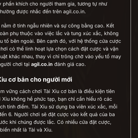
ầy phấn khích cho người tham gia, tương tự như
thường được nhắc đến trên agil.co.in.
u nằm ở tính ngẫu nhiên và sự công bằng cao. Kết
oàn phụ thuộc vào việc lắc và tung xúc xắc, không
ếu tố bên ngoài. Bên cạnh đó, với hệ thống cửa cược
hơi có thể linh hoạt lựa chọn cách đặt cược và vận
huật khác nhau, thay vì chỉ trông chờ vào yếu tố may
người chơi tại
agil.co.in
đánh giá cao.
Xỉu cơ bản cho người mới
m vững cách chơi Tài Xỉu cơ bản là điều kiện tiên
i Xỉu không hề phức tạp, bạn chỉ cần hiểu rõ các
ch tính điểm. Tài Xỉu sử dụng ba viên xúc xắc, mỗi
 đến 6. Người chơi sẽ đặt cược vào kết quả của ba
rước khi chúng được lắc. Có nhiều cửa đặt cược,
iến nhất là Tài và Xỉu.