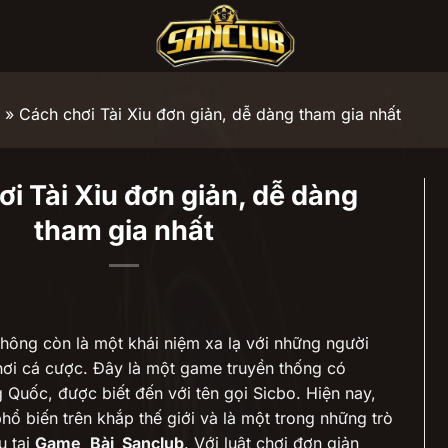
»
Cách chơi Tài Xỉu đơn giản, dễ dàng tham gia nhất
i Tài Xỉu đơn giản, dễ dàng
tham gia nhất
không còn là một khái niệm xa lạ với những người
chơi cá cược. Đây là một game truyền thống có
 Quốc, được biết đến với tên gọi Sicbo. Hiện nay,
phổ biến trên khắp thế giới và là một trong những trò
u tại
Game_Bài_Sanclub
. Với luật chơi đơn giản