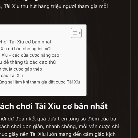
, Tài Xỉu thu hút hàng triệu người tham gia mỗi
ơi Tài Xỉu cơ bản nhất
 Xỉu cơ bản cho người mới
i Xỉu – các cửa cược nâng cao
u dễ thắng từ các cao thủ
 thuật cược gấp thếp
 cầu Tài Xỉu
ng sai lầm khi tham gia đặt cược Tài Xỉu
ch chơi Tài Xỉu cơ bản nhất
 chơi dự đoán kết quả dựa trên tổng số điểm của ba
cách chơi đơn giản, nhanh chóng, mỗi ván cược chỉ
chục giây nên Tài Xỉu luôn mang đến cảm giác kịch