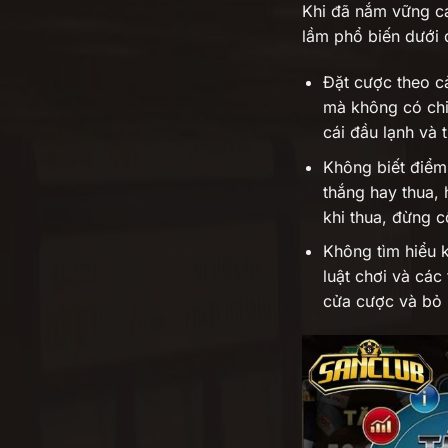
Khi đã nắm vững cá
lầm phổ biến dưới 
Đặt cược theo c
mà không có chiế
cái đầu lạnh và 
Không biết điểm
thắng hay thua,
khi thua, đừng c
Không tìm hiểu k
luật chơi và các
cửa cược và bỏ 