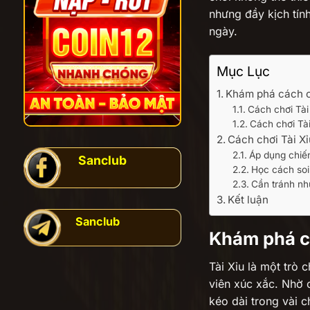
nhưng đầy kịch tính
ngày.
Mục Lục
Khám phá cách ch
Cách chơi Tài
Cách chơi Tà
Cách chơi Tài Xỉ
Áp dụng chiến
Sanclub
Học cách soi
Cần tránh nhữ
Kết luận
Sanclub
Khám phá cá
Tài Xỉu là một trò
viên xúc xắc. Nhờ 
kéo dài trong vài 