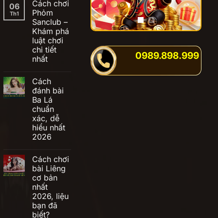
Cách chơi
06
Phỏm
Th1
Sanclub –
Khám phá
luật chơi
chi tiết
0989.898.999
nhất
Cách
đánh bài
Ba Lá
chuẩn
xác, dễ
hiểu nhất
2026
Cách chơi
bài Liêng
cơ bản
nhất
2026, liệu
bạn đã
biết?